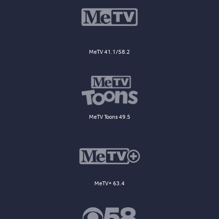
MeTV 41.1/58.2
MeTV Toons 49.5
MeTV+ 63.4