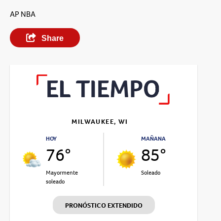
AP NBA
Share
MILWAUKEE, WI
HOY
MAÑANA
76°
85°
Mayormente
Soleado
soleado
PRONÓSTICO EXTENDIDO