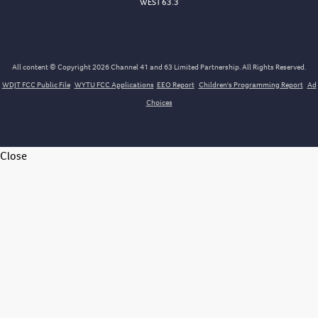
WEST 63.3
All content © Copyright 2026 Channel 41 and 63 Limited Partnership. All Rights Reserved.
WDJT FCC Public File
WYTU FCC Applications
EEO Report
Children's Programming Report
Ad
Choices
Close