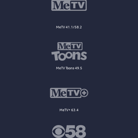
MeTV 41.1/58.2
MeTV Toons 49.5
MeTV+ 63.4