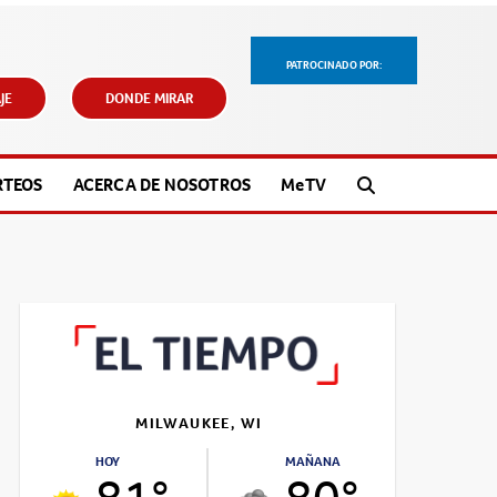
PATROCINADO POR:
JE
DONDE MIRAR
RTEOS
ACERCA DE NOSOTROS
M
e
TV
MILWAUKEE, WI
HOY
MAÑANA