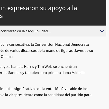
live,
Picture
currently
Time
n expresaron su apoyo a la
behind
live
s
centrarse en la asequibilidad...
oche consecutiva, la Convención Nacional Demócrata
és de varios discursos de la mano de figuras claves de su
ck Obama.
apoyo a Kamala Harris y Tim Wolz se encuentran
rnie Sanders y también la ex primera dama Michelle
impulso significativo con la votación favorable de los
 a la vicepresidenta como la candidata del partido para