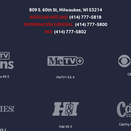
809 S. 60th St, Milwaukee, WI 53214
NOTICIAS HOTLINE:
(414) 777-5818
INFORMACIÓN GENERAL:
(414) 777-5800
FAX:
(414) 777-5802
CB
s 49.5
MeTV+ 63.4
Catchy 
H&I 49.3
49.2