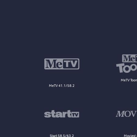
MeTV Toon
MeTV 41.1/58.2
Start 58.5/63.2
Movies! 