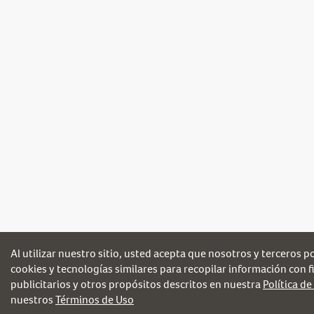
Al utilizar nuestro sitio, usted acepta que nosotros y terceros 
cookies y tecnologías similares para recopilar información con fi
publicitarios y otros propósitos descritos en nuestra
Política de
nuestros
Términos de Uso