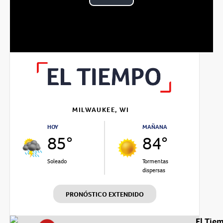
Play
Video
MILWAUKEE, WI
HOY
MAÑANA
85°
84°
Soleado
Tormentas
dispersas
PRONÓSTICO EXTENDIDO
El Tie