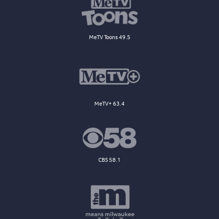
MeTV Toons 49.5
MeTV+ 63.4
CBS 58.1