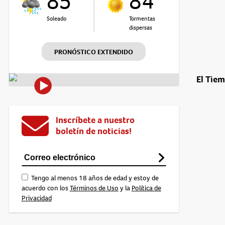
85°
84°
Soleado
Tormentas
dispersas
PRONÓSTICO EXTENDIDO
El Tie
Inscríbete a nuestro
boletín de noticias!
Tengo al menos 18 años de edad y estoy de
acuerdo con los
Términos de Uso
y la
Política de
Privacidad