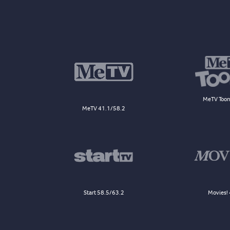
MeTV Toon
MeTV 41.1/58.2
Start 58.5/63.2
Movies! 