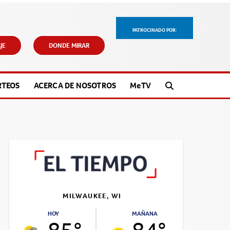
PATROCINADO POR:
JE
DONDE MIRAR
RTEOS
ACERCA DE NOSOTROS
M
e
TV
MILWAUKEE, WI
HOY
MAÑANA