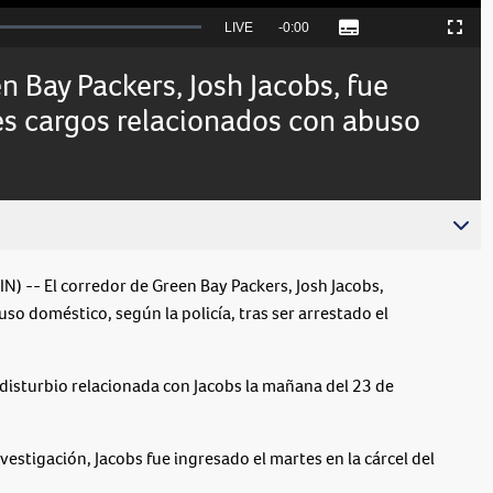
Seek
LIVE
Remaining
-
0:00
Subtitles
Picture-
Fullscreen
to
in-
live,
Picture
currently
Time
en Bay Packers, Josh Jacobs, fue
behind
live
es cargos relacionados con abuso
- El corredor de Green Bay Packers, Josh Jacobs,
so doméstico, según la policía, tras ser arrestado el
 disturbio relacionada con Jacobs la mañana del 23 de
vestigación, Jacobs fue ingresado el martes en la cárcel del