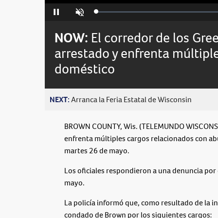
Loaded
:
Pause
Unmute
0%
NOW:
El corredor de los Gre
arrestado y enfrenta múltipl
doméstico
NEXT:
Arranca la Feria Estatal de Wisconsin
BROWN COUNTY, Wis. (TELEMUNDO WISCONSIN) -
enfrenta múltiples cargos relacionados con abu
martes 26 de mayo.
Los oficiales respondieron a una denuncia por
mayo.
La policía informó que, como resultado de la in
condado de Brown por los siguientes cargos: