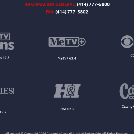
INFORMACIÓN GENERAL:
(414) 777-5800
FAX:
(414) 777-5802
CB
s 49.5
MeTV+ 63.4
Catchy 
H&I 49.3
49.2
All content © Copyright 2026 Channel 41 and 63 Limited Partnership. All Rights Reserved.