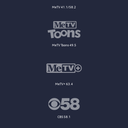
MeTV 41.1/58.2
MeTV Toons 49.5
MeTV+ 63.4
CBS 58.1