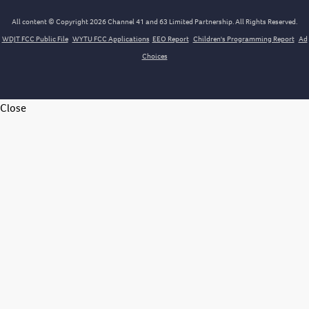
All content © Copyright 2026 Channel 41 and 63 Limited Partnership. All Rights Reserved.
WDJT FCC Public File
WYTU FCC Applications
EEO Report
Children's Programming Report
Ad
Choices
Close