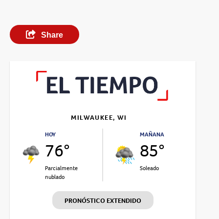
Share
MILWAUKEE, WI
HOY
MAÑANA
76°
85°
Parcialmente
Soleado
nublado
PRONÓSTICO EXTENDIDO