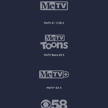
MeTV 41.1/58.2
MeTV Toons 49.5
MeTV+ 63.4