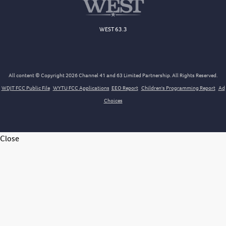
WEST 63.3
All content © Copyright 2026 Channel 41 and 63 Limited Partnership. All Rights Reserved.
WDJT FCC Public File
WYTU FCC Applications
EEO Report
Children's Programming Report
Ad
Choices
Close