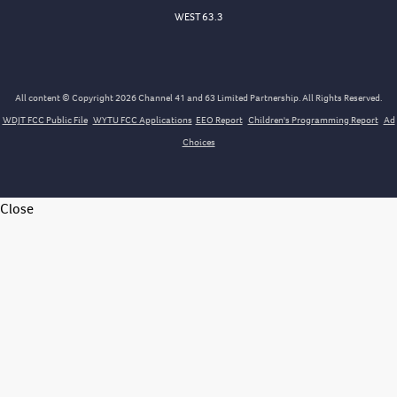
WEST 63.3
All content © Copyright 2026 Channel 41 and 63 Limited Partnership. All Rights Reserved.
WDJT FCC Public File
WYTU FCC Applications
EEO Report
Children's Programming Report
Ad
Choices
Close