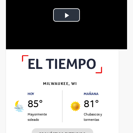
Play
Video
MILWAUKEE, WI
HOY
MAÑANA
85°
81°
Mayormente
Chubascos y
soleado
tormentas