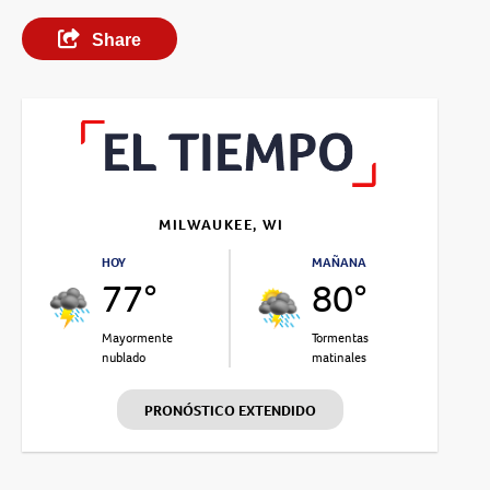
Share
MILWAUKEE, WI
HOY
MAÑANA
77°
80°
Mayormente
Tormentas
nublado
matinales
PRONÓSTICO EXTENDIDO