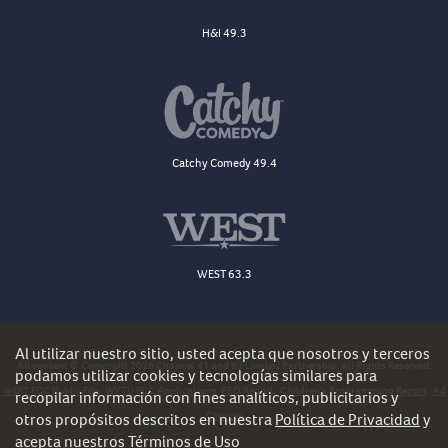
H&I 49.3
Catchy Comedy 49.4
WEST 63.3
Al utilizar nuestro sitio, usted acepta que nosotros y terceros
All content © Copyright 2026 Channel 41 and 63 Limited Partnership. All Rights Reserved.
podamos utilizar cookies y tecnologías similares para
WDJT FCC Public File
WYTU FCC Applications
EEO Report
Children's Programming Report
Ad
recopilar información con fines analíticos, publicitarios y
Choices
otros propósitos descritos en nuestra
Política de Privacidad
y
acepta nuestros
Términos de Uso