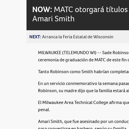
NOW:
MATC otorgará títulos
Amari Smith
NEXT:
Arranca la Feria Estatal de Wisconsin
MILWAUKEE (TELEMUNDO WI) -- Sade Robinson y
ceremonia de graduación de MATC de este fin 
Tanto Robinson como Smith habrían completad
En un servicio conmemorativo la semana pasad
Robinson, su madre dijo que la familia estará a
El Milwaukee Area Technical College afirma qu
penal.
Amari Smith, que fue asesinado por un conduct
para convertirse en barbero, según su familia.