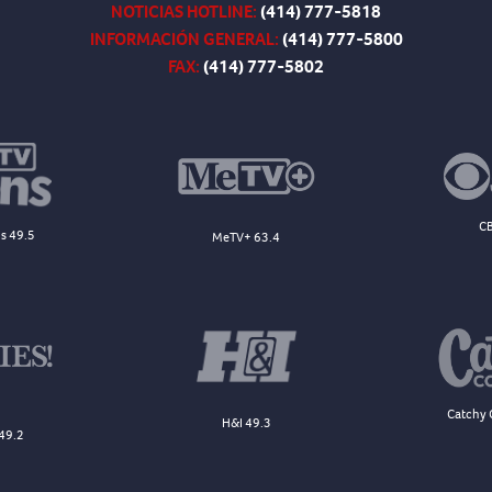
NOTICIAS HOTLINE:
(414) 777-5818
INFORMACIÓN GENERAL:
(414) 777-5800
FAX:
(414) 777-5802
CB
s 49.5
MeTV+ 63.4
Catchy 
H&I 49.3
49.2