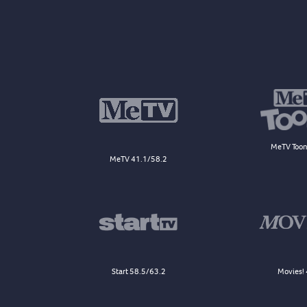
MeTV Toon
MeTV 41.1/58.2
Start 58.5/63.2
Movies! 