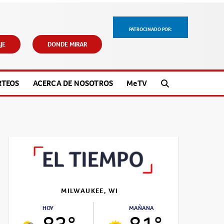
PATROCINADO POR:
JE
DONDE MIRAR
RTEOS
ACERCA DE NOSOTROS
M
e
TV
MILWAUKEE, WI
HOY
MAÑANA