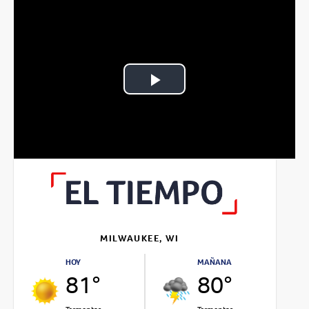
Play
Video
MILWAUKEE, WI
HOY
MAÑANA
81°
80°