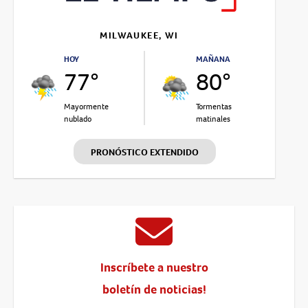
MILWAUKEE, WI
HOY
MAÑANA
77°
80°
Mayormente
Tormentas
nublado
matinales
PRONÓSTICO EXTENDIDO
Inscríbete a nuestro
boletín de noticias!