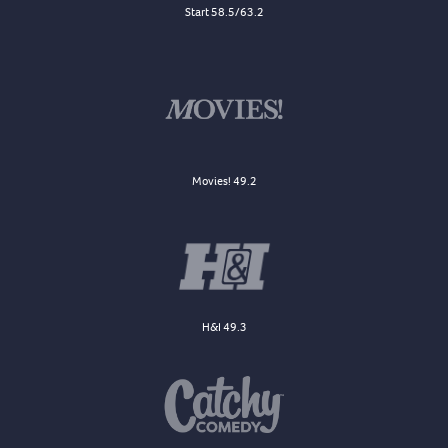
Start 58.5/63.2
Movies! 49.2
H&I 49.3