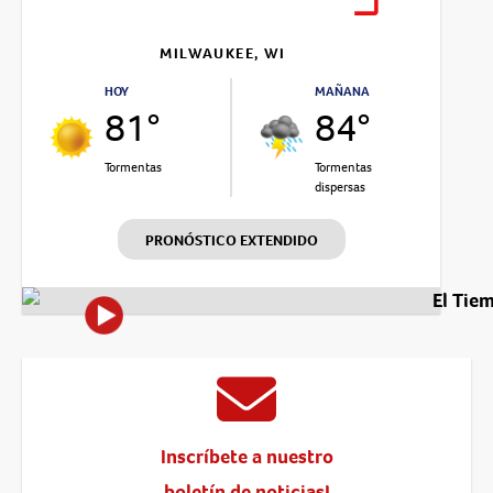
MILWAUKEE, WI
HOY
MAÑANA
81°
84°
Tormentas
Tormentas
dispersas
PRONÓSTICO EXTENDIDO
El Tie
Inscríbete a nuestro
boletín de noticias!