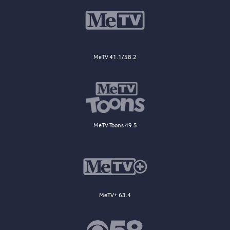
MeTV 41.1/58.2
MeTV Toons 49.5
MeTV+ 63.4