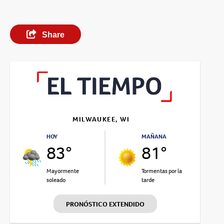
Share
MILWAUKEE, WI
HOY
MAÑANA
83°
81°
Mayormente
Tormentas por la
soleado
tarde
PRONÓSTICO EXTENDIDO