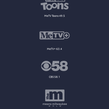
MeTV Toons 49.5
MeTV+ 63.4
CBS 58.1