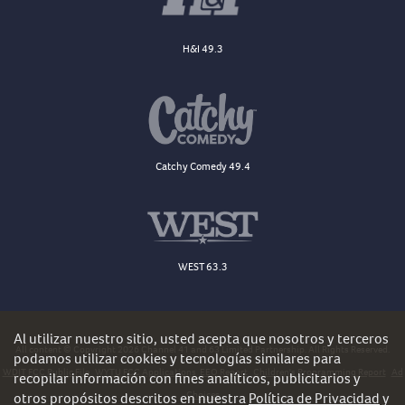
H&I 49.3
Catchy Comedy 49.4
WEST 63.3
Al utilizar nuestro sitio, usted acepta que nosotros y terceros
All content © Copyright 2026 Channel 41 and 63 Limited Partnership. All Rights Reserved.
podamos utilizar cookies y tecnologías similares para
WDJT FCC Public File
WYTU FCC Applications
EEO Report
Children's Programming Report
Ad
recopilar información con fines analíticos, publicitarios y
Choices
otros propósitos descritos en nuestra
Política de Privacidad
y