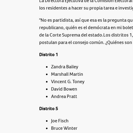
La Directora Ejecutiva de la Comisión Electora
los residentes a hacer su propia tarea e invest
"No es partidista, así que esa es la pregunta q
republicano, quién es el demócrata en mi bole
de la Corte Suprema del estado.Los distritos 
postulan para el consejo común. ¿Quiénes son 
Distrito 1
Zandra Bailey
Marshall Martin
Vincent G. Toney
David Bowen
Andrea Pratt
Distrito
5
Joe Fisch
Bruce Winter