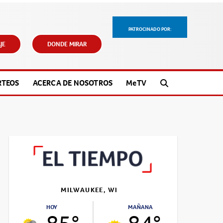
PATROCINADO POR:
JE
DONDE MIRAR
RTEOS
ACERCA DE NOSOTROS
M
e
TV
MILWAUKEE, WI
HOY
MAÑANA