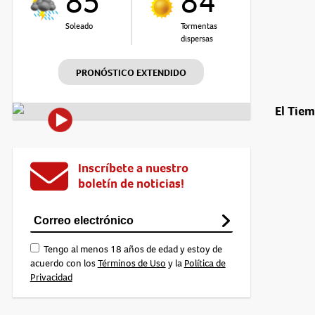
85°
84°
Soleado
Tormentas
dispersas
PRONÓSTICO EXTENDIDO
El Tie
Inscríbete a nuestro
boletín de noticias!
Tengo al menos 18 años de edad y estoy de
acuerdo con los
Términos de Uso
y la
Política de
Privacidad