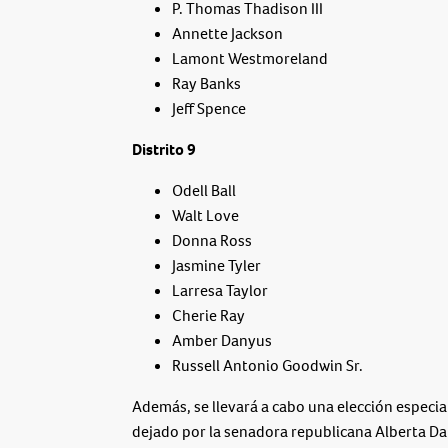
P. Thomas Thadison III
Annette Jackson
Lamont Westmoreland
Ray Banks
Jeff Spence
Distrito
9
Odell Ball
Walt Love
Donna Ross
Jasmine Tyler
Larresa Taylor
Cherie Ray
Amber Danyus
Russell Antonio Goodwin Sr.
Además, se llevará a cabo una elección especial
dejado por la senadora republicana Alberta Da