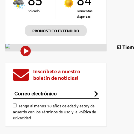
85°
84°
Soleado
Tormentas
dispersas
PRONÓSTICO EXTENDIDO
El Tie
Inscríbete a nuestro
boletín de noticias!
Tengo al menos 18 años de edad y estoy de
acuerdo con los
Términos de Uso
y la
Política de
Privacidad