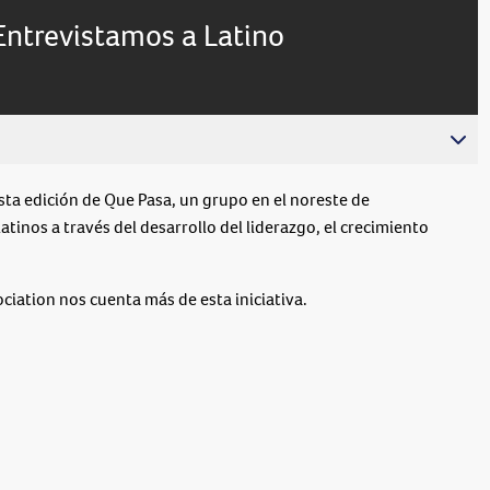
live,
Picture
currently
Time
Entrevistamos a Latino
behind
live
edición de Que Pasa, un grupo en el noreste de
atinos a través del desarrollo del liderazgo, el crecimiento
ciation nos cuenta más de esta iniciativa.