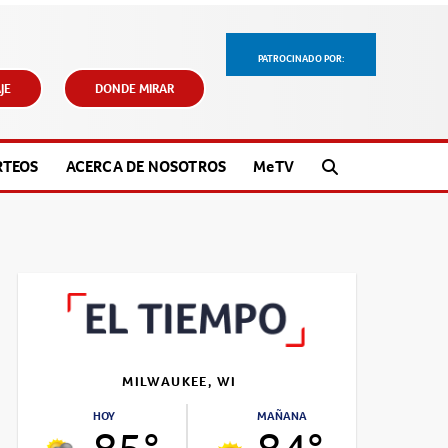
PATROCINADO POR:
JE
DONDE MIRAR
RTEOS
ACERCA DE NOSOTROS
M
e
TV
MILWAUKEE, WI
HOY
MAÑANA