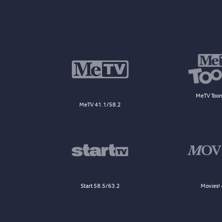
MeTV Toon
MeTV 41.1/58.2
Start 58.5/63.2
Movies! 