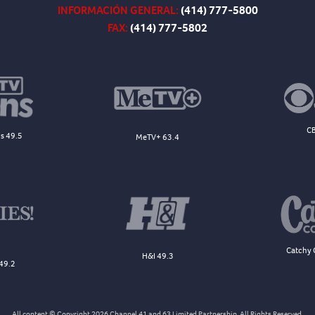
INFORMACIÓN GENERAL:
(414) 777-5800
FAX:
(414) 777-5802
CB
s 49.5
MeTV+ 63.4
Catchy 
H&I 49.3
49.2
All content © Copyright 2026 Channel 41 and 63 Limited Partnership. All Rights Reserved.