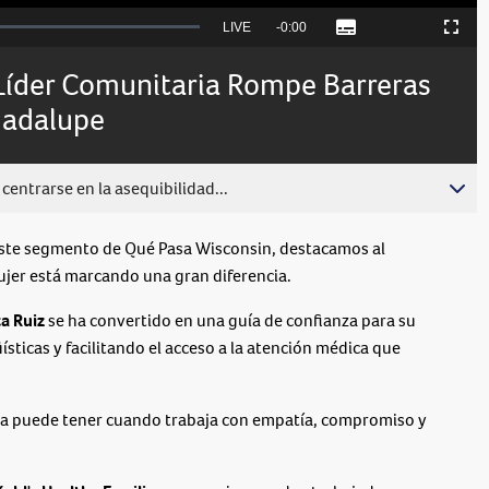
Seek
LIVE
Remaining
-
0:00
Subtitles
Picture-
Fullscreen
to
in-
live,
Picture
currently
Time
Líder Comunitaria Rompe Barreras
behind
live
uadalupe
centrarse en la asequibilidad...
ste segmento de Qué Pasa Wisconsin, destacamos al
jer está marcando una gran diferencia.
a Ruiz
se ha convertido en una guía de confianza para su
ticas y facilitando el acceso a la atención médica que
ona puede tener cuando trabaja con empatía, compromiso y