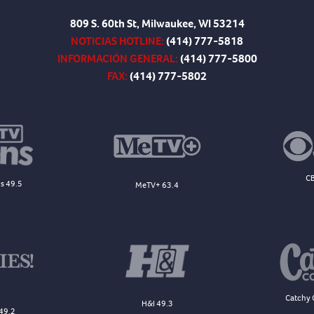
809 S. 60th St, Milwaukee, WI 53214
NOTICIAS HOTLINE:
(414) 777-5818
INFORMACIÓN GENERAL:
(414) 777-5800
FAX:
(414) 777-5802
CB
s 49.5
MeTV+ 63.4
Catchy 
H&I 49.3
49.2