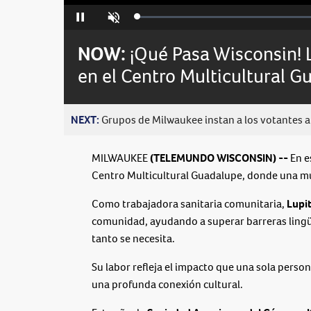
Loaded
:
Pause
Unmute
0%
NOW:
¡Qué Pasa Wisconsin! 
en el Centro Multicultural G
NEXT:
Grupos de Milwaukee instan a los votantes a 
MILWAUKEE
(TELEMUNDO WISCONSIN) --
En e
Centro Multicultural Guadalupe, donde una mu
Como trabajadora sanitaria comunitaria,
Lupit
comunidad, ayudando a superar barreras lingüís
tanto se necesita.
Su labor refleja el impacto que una sola pers
una profunda conexión cultural.