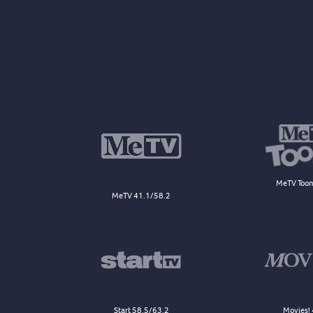
MeTV Toon
MeTV 41.1/58.2
Start 58.5/63.2
Movies! 