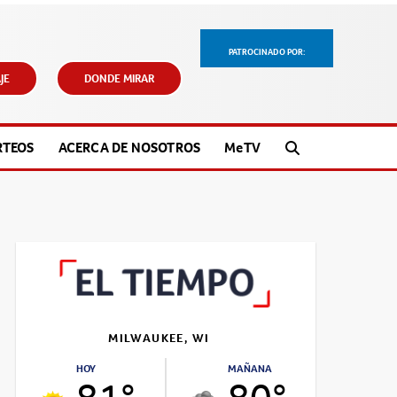
PATROCINADO POR:
JE
DONDE MIRAR
RTEOS
ACERCA DE NOSOTROS
M
e
TV
MILWAUKEE, WI
HOY
MAÑANA