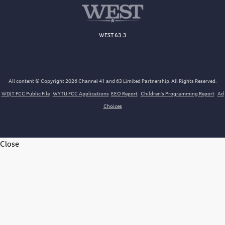
WEST 63.3
All content © Copyright 2026 Channel 41 and 63 Limited Partnership. All Rights Reserved.
WDJT FCC Public File
WYTU FCC Applications
EEO Report
Children's Programming Report
Ad
Choices
Close