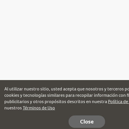
Al utilizar nuestro sitio, usted acepta que nosotros y terceros 
cookies y tecnologías similares para recopilar información con fi
publicitarios y otros propósitos descritos en nuestra
Política de
nuestros
Términos de Uso
Close