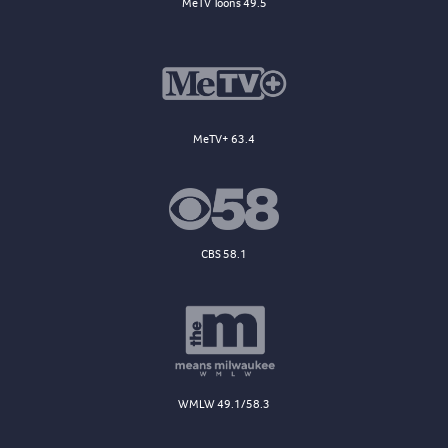
MeTV Toons 49.5
MeTV+ 63.4
CBS 58.1
WMLW 49.1/58.3