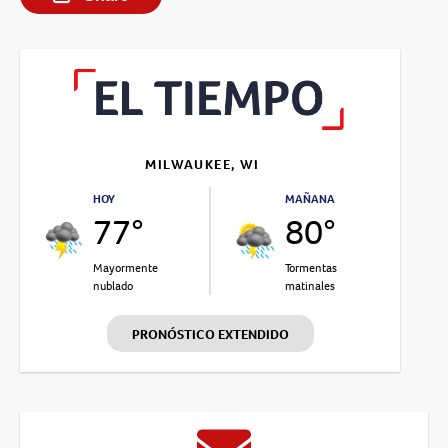
MILWAUKEE, WI
HOY
MAÑANA
77°
80°
Mayormente
Tormentas
nublado
matinales
PRONÓSTICO EXTENDIDO