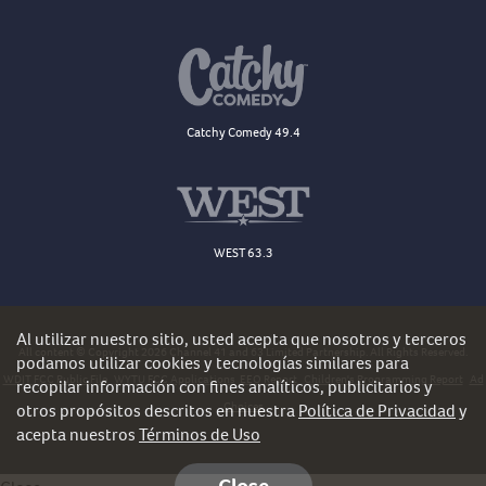
Catchy Comedy 49.4
WEST 63.3
Al utilizar nuestro sitio, usted acepta que nosotros y terceros
All content © Copyright 2026 Channel 41 and 63 Limited Partnership. All Rights Reserved.
podamos utilizar cookies y tecnologías similares para
WDJT FCC Public File
WYTU FCC Applications
EEO Report
Children's Programming Report
Ad
recopilar información con fines analíticos, publicitarios y
Choices
otros propósitos descritos en nuestra
Política de Privacidad
y
acepta nuestros
Términos de Uso