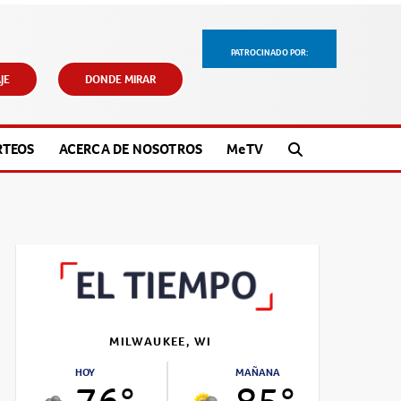
PATROCINADO POR:
JE
DONDE MIRAR
RTEOS
ACERCA DE NOSOTROS
M
e
TV
MILWAUKEE, WI
HOY
MAÑANA