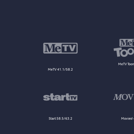
MeTV Toon
MeTV 41.1/58.2
Start 58.5/63.2
Movies! 