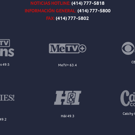
NOTICIAS HOTLINE:
(414) 777-5818
INFORMACIÓN GENERAL:
(414) 777-5800
FAX:
(414) 777-5802
CB
s 49.5
MeTV+ 63.4
Catchy 
H&I 49.3
49.2