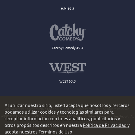
H&I 49.3
Catchy Comedy 49.4
WEST 63.3
Al utilizar nuestro sitio, usted acepta que nosotros y terceros
All content © Copyright 2026 Channel 41 and 63 Limited Partnership. All Rights Reserved.
podamos utilizar cookies y tecnologías similares para
WDJT FCC Public File
WYTU FCC Applications
EEO Report
Children's Programming Report
Ad
recopilar información con fines analíticos, publicitarios y
Choices
otros propósitos descritos en nuestra
Política de Privacidad
y
acepta nuestros
Términos de Uso