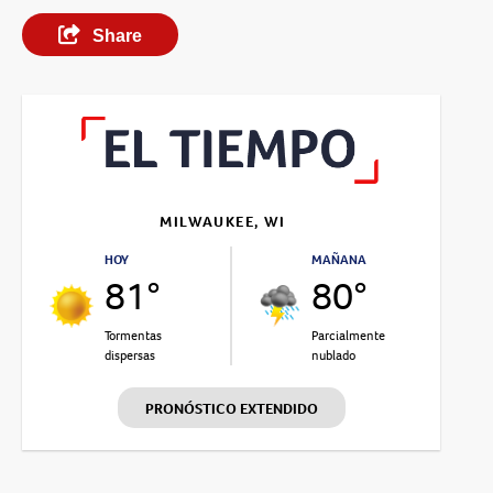
Share
MILWAUKEE, WI
HOY
MAÑANA
81°
80°
Tormentas
Parcialmente
dispersas
nublado
PRONÓSTICO EXTENDIDO