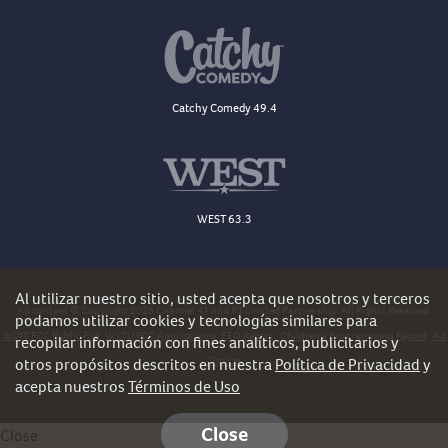
Catchy Comedy 49.4
WEST 63.3
Al utilizar nuestro sitio, usted acepta que nosotros y terceros
All content © Copyright 2026 Channel 41 and 63 Limited Partnership. All Rights Reserved.
podamos utilizar cookies y tecnologías similares para
WDJT FCC Public File
WYTU FCC Applications
EEO Report
Children's Programming Report
Ad
recopilar información con fines analíticos, publicitarios y
Choices
otros propósitos descritos en nuestra
Política de Privacidad
y
acepta nuestros
Términos de Uso
Close
Close