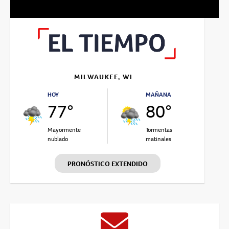
MILWAUKEE, WI
HOY
MAÑANA
77°
80°
Mayormente
Tormentas
nublado
matinales
PRONÓSTICO EXTENDIDO