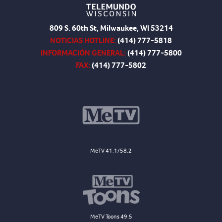
809 S. 60th St, Milwaukee, WI 53214
NOTICIAS HOTLINE:
(414) 777-5818
INFORMACIÓN GENERAL:
(414) 777-5800
FAX:
(414) 777-5802
MeTV 41.1/58.2
MeTV Toons 49.5