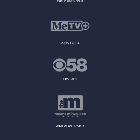
MeTV Toons 49.5
MeTV+ 63.4
CBS 58.1
WMLW 49.1/58.3