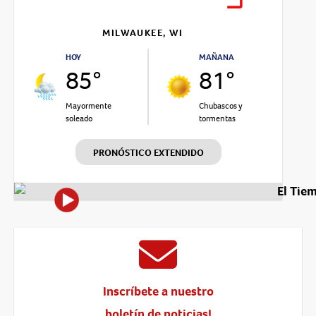
MILWAUKEE, WI
HOY
MAÑANA
85°
81°
Mayormente
Chubascos y
soleado
tormentas
PRONÓSTICO EXTENDIDO
El Tie
Inscríbete a nuestro
boletín de noticias!