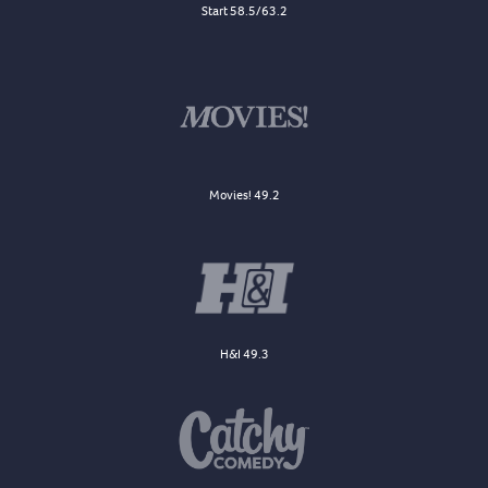
Start 58.5/63.2
Movies! 49.2
H&I 49.3