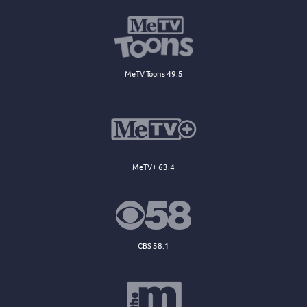
MeTV Toons 49.5
MeTV+ 63.4
CBS 58.1