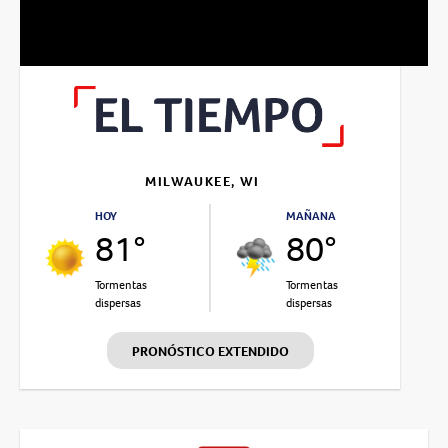
Video
MILWAUKEE, WI
HOY
MAÑANA
81°
80°
Tormentas
Tormentas
dispersas
dispersas
PRONÓSTICO EXTENDIDO