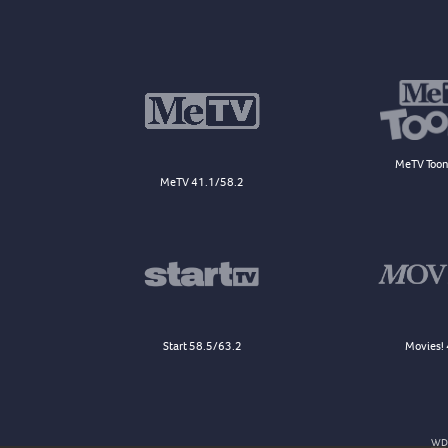
MeTV Toon
MeTV 41.1/58.2
Start 58.5/63.2
Movies! 
WDJ