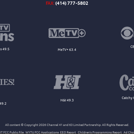
FAX:
(414) 777-5802
CB
s 49.5
MeTV+ 63.4
Catchy 
H&I 49.3
49.2
All content © Copyright 2026 Channel 41 and 63 Limited Partnership. All Rights Reserved.
T FCC Public File
WYTU FCC Applications
EEO Report
Children's Programming Report
Ad Cho