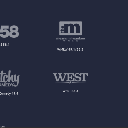
S 58.1
WMLW 49.1/58.3
WEST 63.3
Comedy 49.4
ices