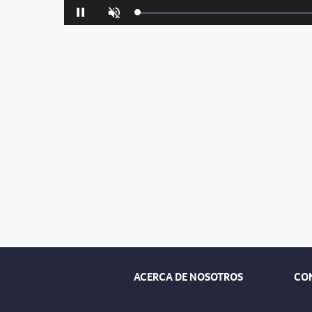
Loaded
:
Pause
Unmute
0%
ACERCA DE NOSOTROS
CO