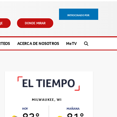
PATROCINADO POR:
JE
DONDE MIRAR
RTEOS
ACERCA DE NOSOTROS
M
e
TV
MILWAUKEE, WI
HOY
MAÑANA